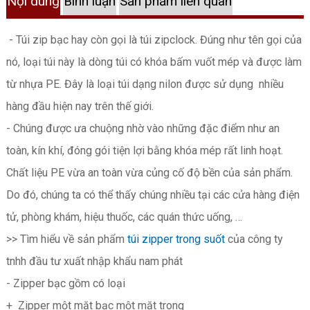
Nội dung
Bình luận
Sản phẩm liên quan
- Túi zip bạc hay còn gọi là túi zipclock. Đúng như tên gọi của
nó, loại túi này là dòng túi có khóa bấm vuốt mép và được làm
từ nhựa PE. Đây là loại túi dạng nilon được sử dụng nhiều
hàng đầu hiện nay trên thế giới.
- Chúng được ưa chuộng nhờ vào những đặc điểm như an
toàn, kín khí, đóng gói tiện lợi bằng khóa mép rất linh hoạt.
Chất liệu PE vừa an toàn vừa củng cố độ bền của sản phẩm.
Do đó, chúng ta có thể thấy chúng nhiều tại các cửa hàng điện
tử, phòng khám, hiệu thuốc, các quán thức uống, …
>> Tìm hiểu về sản phẩm
túi zipper trong suốt
của công ty
tnhh đầu tư xuất nhập khẩu nam phát
- Zipper bạc gồm có loại
+ Zipper một mặt bạc một mặt trong