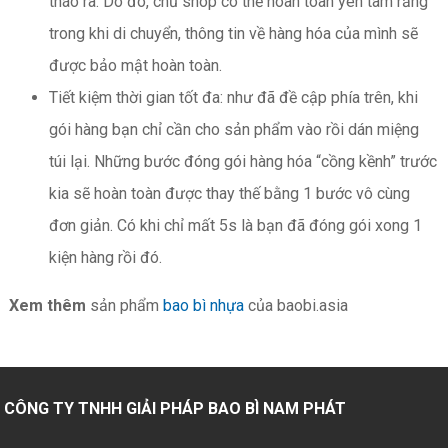
tháo ra. Do đó, chủ shop có thể hoàn toàn yên tâm rằng
trong khi di chuyển, thông tin về hàng hóa của mình sẽ
được bảo mật hoàn toàn.
Tiết kiệm thời gian tốt đa: như đã đề cập phía trên, khi
gói hàng bạn chỉ cần cho sản phẩm vào rồi dán miệng
túi lại. Những bước đóng gói hàng hóa “cồng kềnh” trước
kia sẽ hoàn toàn được thay thế bằng 1 bước vô cùng
đơn giản. Có khi chỉ mất 5s là bạn đã đóng gói xong 1
kiện hàng rồi đó.
Xem thêm
sản phẩm
bao bì nhựa
của baobi.asia
CÔNG TY TNHH GIẢI PHÁP BAO BÌ NAM PHÁT