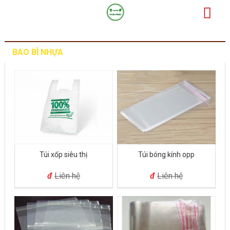
BAO BÌ NHỰA
Xem tất cả
Túi xốp siêu thị
Túi bóng kính opp
đ
Liên hệ
đ
Liên hệ